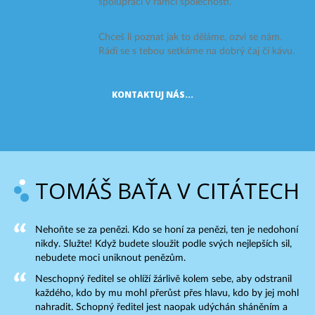
spolupráci v rámci společnosti.
Chceš li poznat jak to děláme, ozvi se nám.
Rádi se s tebou setkáme na dobrý čaj či kávu.
KONTAKTUJ NÁS...
TOMÁŠ BAŤA V CITÁTECH
Nehoňte se za penězi. Kdo se honí za penězi, ten je nedohoní
nikdy. Služte! Když budete sloužit podle svých nejlepších sil,
nebudete moci uniknout penězům.
Neschopný ředitel se ohlíží žárlivě kolem sebe, aby odstranil
každého, kdo by mu mohl přerůst přes hlavu, kdo by jej mohl
nahradit. Schopný ředitel jest naopak udýchán sháněním a