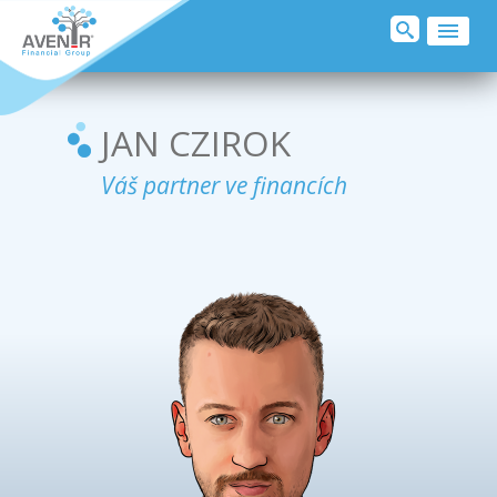
O MNĚ
REALITY
JAN CZIROK
KLIENTI O MNĚ
Váš partner ve financích
PŘIDEJ SE
KONTAKT